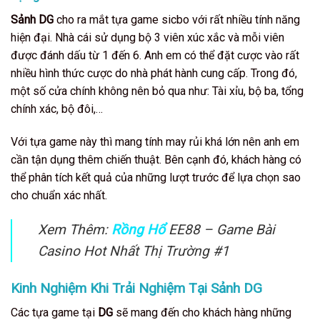
Sảnh DG
cho ra mắt tựa game sicbo với rất nhiều tính năng
hiện đại. Nhà cái sử dụng bộ 3 viên xúc xắc và mỗi viên
được đánh dấu từ 1 đến 6. Anh em có thể đặt cược vào rất
nhiều hình thức cược do nhà phát hành cung cấp. Trong đó,
một số cửa chính không nên bỏ qua như: Tài xỉu, bộ ba, tổng
chính xác, bộ đôi,…
Với tựa game này thì mang tính may rủi khá lớn nên anh em
cần tận dụng thêm chiến thuật. Bên cạnh đó, khách hàng có
thể phân tích kết quả của những lượt trước để lựa chọn sao
cho chuẩn xác nhất.
Xem Thêm:
Rồng Hổ
EE88 – Game Bài
Casino Hot Nhất Thị Trường #1
Kinh Nghiệm Khi Trải Nghiệm Tại Sảnh DG
Các tựa game tại
DG
sẽ mang đến cho khách hàng những