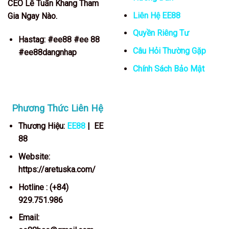
CEO Lê Tuấn Khang Tham
Liên Hệ EE88
Gia Ngay Nào.
Quyền Riêng Tư
Hastag: #ee88 #ee 88
Câu Hỏi Thường Gặp
#ee88dangnhap
Chính Sách Bảo Mật
Phương Thức Liên Hệ
Thương Hiệu:
EE88
| EE
88
Website:
https://aretuska.com/
Hotline : (+84)
929.751.986
Email: