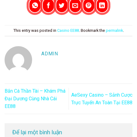
This entry was posted in
Casino EE88
. Bookmark the
permalink
.
ADMIN
Bắn Cá Thần Tài – Khám Phá
AeSexy Casino – Sảnh Cược
Đại Dương Cùng Nhà Cái
Trực Tuyến An Toàn Tại EE88
EE88
Để lại một bình luận