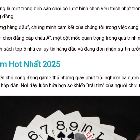
g là một trong bốn sân chơi có lượt bình chọn yêu thích nhất trong
g đồng.
ợng hàng đầu”, chứng minh cam kết của chúng tôi trong việc cung c
n chơi đẳng cấp châu Á”, một cột mốc quan trọng trong quá trình 
nh sách top 5 nhà cái uy tín hàng đầu và đang đón nhận sự tin t
ẩm Hot Nhất 2025
đến cho cộng đồng game thủ những giây phút trải nghiệm cá cược 
và hấp dẫn. Nơi đây luôn hứa hẹn sẽ khiến “trái tim” của người chơi