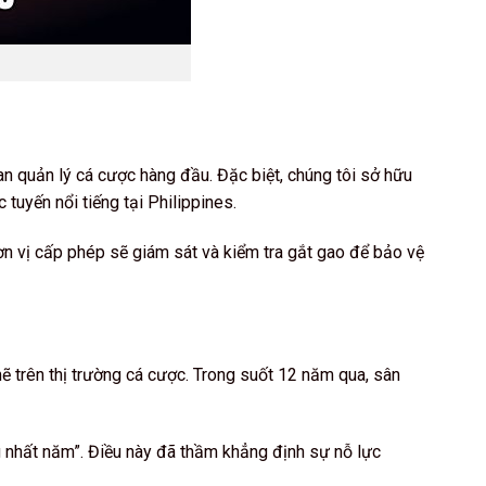
 quản lý cá cược hàng đầu. Đặc biệt, chúng tôi sở hữu
tuyến nổi tiếng tại Philippines.
ơn vị cấp phép sẽ giám sát và kiểm tra gắt gao để bảo vệ
 trên thị trường cá cược. Trong suốt 12 năm qua, sân
g nhất năm”. Điều này đã thầm khẳng định sự nỗ lực