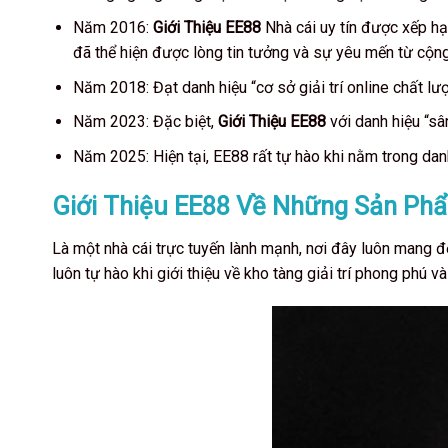
Năm 2016:
Giới Thiệu EE88
Nhà cái uy tín được xếp hạn
đã thể hiện được lòng tin tưởng và sự yêu mến từ cộn
Năm 2018: Đạt danh hiệu “cơ sở giải trí online chất lư
Năm 2023: Đặc biệt,
Giới Thiệu EE88
với danh hiệu “sâ
Năm 2025: Hiện tại, EE88 rất tự hào khi nằm trong da
Giới Thiệu EE88 Về Những Sản Ph
Là một nhà cái trực tuyến lành mạnh, nơi đây luôn mang 
luôn tự hào khi giới thiệu về kho tàng giải trí phong phú 