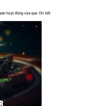
ian hoạt động vừa qua. Chi tiết: