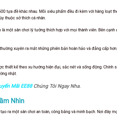
00 tựa đề khác nhau. Mỗi siêu phẩm đều đi kèm với hàng loạt thể 
ùy thuộc sở thích cá nhân.
 là một sân chơi lý tưởng thích hợp với mọi thành viên. Bên cạnh
thường xuyên ra mắt những phiên bản hoàn hảo và đẳng cấp hơn.
được thiết kế theo xu hướng hiện đại, sắc nét và sống động. Chín
ường nhật.
uyến Mãi EE88
Chúng Tôi Ngay Nha.
Tầm Nhìn
tạo ra một sân chơi an toàn, công bằng và minh bạch. Nơi đây mọ