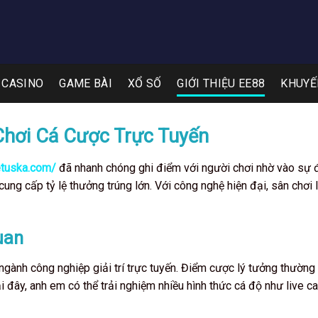
CASINO
GAME BÀI
XỔ SỐ
GIỚI THIỆU EE88
KHUYẾ
 Chơi Cá Cược Trực Tuyến
etuska.com/
đã nhanh chóng ghi điểm với người chơi nhờ vào sự đ
cung cấp tỷ lệ thưởng trúng lớn. Với công nghệ hiện đại, sân chơ
uan
 ngành công nghiệp giải trí trực tuyến. Điểm cược lý tưởng thườn
ây, anh em có thể trải nghiệm nhiều hình thức cá độ như live casi