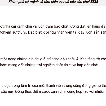
Khám phá sứ mệnh và tầm nhìn cao cả của sân chơi EE88
 nhà cái xanh chín và luôn đảm bảo chất lượng đặt lên hàng đầu. 
nghiệm sự thú vị. Đặc biệt, đội ngũ nhân viên tại đây luôn sẵn s
ột trong những địa chỉ giải trí hàng đầu châu Á. Kho tàng trò ch
y nhằm mang đến những trải nghiệm chân thực và hấp dẫn nhất.
 thuộc trong tâm trí của mỗi thành viên trong cộng đồng game thủ.
ấp này. Đồng thời, điểm cược xanh chín cũng hợp tác với nhiều nh