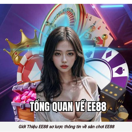
Giới Thiệu EE88 sơ lược thông tin về sân chơi EE88