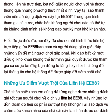
thống liên hệ trực tiếp, kết nối giữa người chơi với hệ thống
thông qua những phương thức nhất định. Vậy tại sao thành
viên nên sử dụng dịch vụ này tại
EE 88
? Trong quá trình
tham gia cá cược, chắc hẳn không người chơi nào có thể tự
tin khẳng định mình sẽ không gặp bất kỳ một khó khăn nào.
Hiểu được điều đó, nơi đây đã cho ra mắt hình thức liên hệ
trực tiếp giữa
EE88bao com
và người dùng giúp giải đáp
những vấn đề mà người chơi gặp phải. Khi gặp bất kỳ một
điều gì khó khăn không thể tự mình giải quyết được khi tham
gia cá cược tại đây, bạn đừng lo lắng, hãy nhanh chóng để
lại thông tin cho hệ thống để được giúp đỡ sớm nhất nhé.
Những Ưu Điểm Vượt Trội Của Liên Hệ EE88?
Chắc hẳn nhiều anh em cũng đã từng nghe được những đánh
giá tốt của người chơi về dịch vụ
liên hệ EE88
. Vậy những lời
đồn đoán đó liệu có phải sự thật hay không? Tại sao dịch vụ
chăm sóc khách hàng của nhà cái này lại nhận được sự đánh