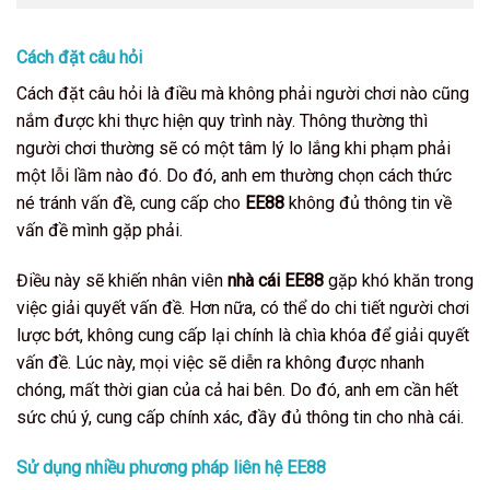
Cách đặt câu hỏi
Cách đặt câu hỏi là điều mà không phải người chơi nào cũng
nắm được khi thực hiện quy trình này. Thông thường thì
người chơi thường sẽ có một tâm lý lo lắng khi phạm phải
một lỗi lầm nào đó. Do đó, anh em thường chọn cách thức
né tránh vấn đề, cung cấp cho
EE88
không đủ thông tin về
vấn đề mình gặp phải.
Điều này sẽ khiến nhân viên
nhà cái EE88
gặp khó khăn trong
việc giải quyết vấn đề. Hơn nữa, có thể do chi tiết người chơi
lược bớt, không cung cấp lại chính là chìa khóa để giải quyết
vấn đề. Lúc này, mọi việc sẽ diễn ra không được nhanh
chóng, mất thời gian của cả hai bên. Do đó, anh em cần hết
sức chú ý, cung cấp chính xác, đầy đủ thông tin cho nhà cái.
Sử dụng nhiều phương pháp liên hệ EE88