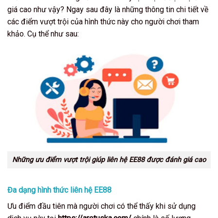
giá cao như vậy? Ngay sau đây là những thông tin chi tiết về
các điểm vượt trội của hình thức này cho người chơi tham
khảo. Cụ thể như sau:
Những ưu điểm vượt trội giúp liên hệ EE88 được đánh giá cao
Đa dạng hình thức liên hệ EE88
Ưu điểm đầu tiên mà người chơi có thể thấy khi sử dụng