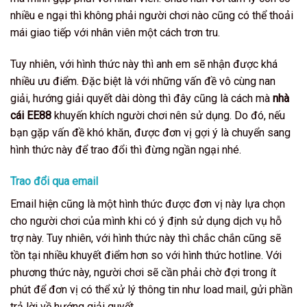
nhiều e ngại thì không phải người chơi nào cũng có thể thoải
mái giao tiếp với nhân viên một cách trơn tru.
Tuy nhiên, với hình thức này thì anh em sẽ nhận được khá
nhiều ưu điểm. Đặc biệt là với những vấn đề vô cùng nan
giải, hướng giải quyết dài dòng thì đây cũng là cách mà
nhà
cái EE88
khuyến khích người chơi nên sử dụng. Do đó, nếu
bạn gặp vấn đề khó khăn, được đơn vị gợi ý là chuyển sang
hình thức này để trao đổi thì đừng ngần ngại nhé.
Trao đổi qua email
Email hiện cũng là một hình thức được đơn vị này lựa chọn
cho người chơi của mình khi có ý định sử dụng dịch vụ hỗ
trợ này. Tuy nhiên, với hình thức này thì chắc chắn cũng sẽ
tồn tại nhiều khuyết điểm hơn so với hình thức hotline. Với
phương thức này, người chơi sẽ cần phải chờ đợi trong ít
phút để đơn vị có thể xử lý thông tin như load mail, gửi phần
trả lời về hướng giải quyết.