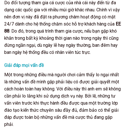
Do đối tượng tham gia cá cược của nhà cái này đến từ đa
dạng các quốc gia với nhiều múi giờ khác nhau. Chính vì vậy
nên đơn vị này đã đặt ra phương châm hoạt động có mặt
24/7 dành cho hệ thống chăm sóc hỗ trợ khách hàng của
EE
88
. Do đó, trong quá trình tham gia cược, nếu bạn gặp khó
khăn trong bất kỳ khoảng thời gian nào trong ngày thì cũng
đừng ngần ngại, dù ngày lễ hay ngày thường, ban đêm hay
ban ngày hệ thống đều có nhân viên túc trực.
Giải đáp mọi vấn đề
Một trong những điều mà người chơi cảm thấy lo ngại nhất
là những vấn đề mình gặp phải liệu có được giải quyết một
cách hoàn toàn hay không. Với điều này thì anh em sẽ không
cần phải lo lắng khi sử dụng dịch vụ này. Bởi lẽ, những tư
vấn viên trước khi thực hành đều được qua một trường lớp
đào tạo kiến thức chuyên sâu đầy đủ, đảm bảo có thể giải
đáp được toàn bộ những vấn đề mà cược thủ đang gặp
phải.