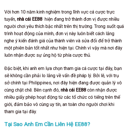
Với hơn 10 năm kinh nghiệm trong lĩnh vực cá cược trực
tuyến,
nhà cái EE88
hiện đang trở thành đơn vị được nhiều
người chơi yêu thích bậc nhất trên thị trường. Trong suốt quá
trình hoạt động của mình, đơn vị này luôn biết cách lắng
nghe ý kiến đánh giá của thành viên và sửa đổi để trở thành
một phiên bản tốt nhất như hiện tại. Chính vì vậy mà nơi đây
luôn nhận được sự ủng hộ từ phía cược thủ.
Đặc biệt, khi anh em lựa chọn tham gia cá cược tại đây, bạn
sẽ không cần phải lo lắng về vấn đề pháp lý. Bởi lẽ, với trụ
sở chính tại Philippines, nơi đây hiện đang được quản lý vô
cùng chặt chẽ. Bên cạnh đó,
nhà cái EE88
còn nhận được
nhiều giấy phép hoạt động từ các tổ chức có tiếng trên thế
giới, đảm bảo vô cùng uy tín, an toàn cho người chơi khi
tham gia tại đây.
Tại Sao Anh Em Cần Liên Hệ EE88?