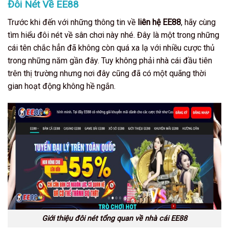
Đôi Nét Về EE88
Trước khi đến với những thông tin về
liên hệ EE88
, hãy cùng
tìm hiểu đôi nét về sân chơi này nhé. Đây là một trong những
cái tên chắc hẳn đã không còn quá xa lạ với nhiều cược thủ
trong những năm gần đây. Tuy không phải nhà cái đầu tiên
trên thị trường nhưng nơi đây cũng đã có một quãng thời
gian hoạt động không hề ngắn.
Giới thiệu đôi nét tổng quan về nhà cái EE88