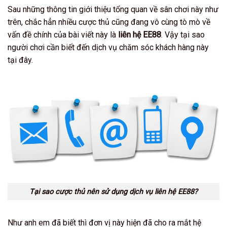
Sau những thông tin giới thiệu tổng quan về sân chơi này như
trên, chắc hẳn nhiều cược thủ cũng đang vô cùng tò mò về
vấn đề chính của bài viết này là
liên hệ EE88
. Vậy tại sao
người chơi cần biết đến dịch vụ chăm sóc khách hàng này
tại đây.
Tại sao cược thủ nên sử dụng dịch vụ liên hệ EE88?
Như anh em đã biết thì đơn vị này hiện đã cho ra mắt hệ