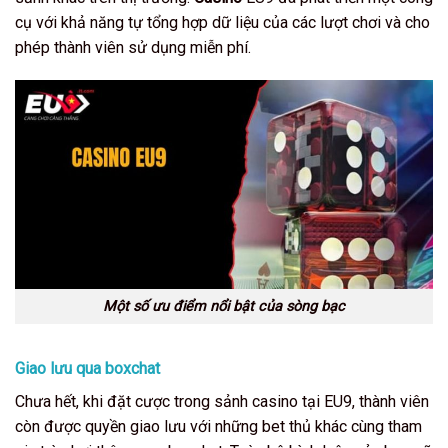
cụ với khả năng tự tổng hợp dữ liệu của các lượt chơi và cho
phép thành viên sử dụng miễn phí.
Một số ưu điểm nổi bật của sòng bạc
Giao lưu qua boxchat
Chưa hết, khi đặt cược trong sảnh casino tại EU9, thành viên
còn được quyền giao lưu với những bet thủ khác cùng tham