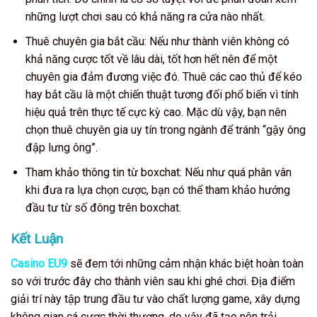
những lượt chơi sau có khả năng ra cửa nào nhất.
Thuê chuyên gia bắt cầu: Nếu như thành viên không có
khả năng cược tốt về lâu dài, tốt hơn hết nên để một
chuyên gia đảm đương việc đó. Thuê các cao thủ để kéo
hay bắt cầu là một chiến thuật tương đối phổ biến vì tính
hiệu quả trên thực tế cực kỳ cao. Mặc dù vậy, bạn nên
chọn thuê chuyên gia uy tín trong ngành để tránh “gậy ông
đập lưng ông”.
Tham khảo thông tin từ boxchat: Nếu như quá phân vân
khi đưa ra lựa chọn cược, bạn có thể tham khảo hướng
đầu tư từ số đông trên boxchat.
Kết Luận
Casino EU9
sẽ đem tới những cảm nhận khác biệt hoàn toàn
so với trước đây cho thành viên sau khi ghé chơi. Địa điểm
giải trí này tập trung đầu tư vào chất lượng game, xây dựng
không gian cá cược thời thượng, do vậy đã tạo nên trải