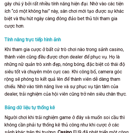
gây chú ý bởi rất nhiều tính năng hiện đại. Nhờ vào các tiện
ích “có một không hai” này, sân chơi mới tạo được sự khác
biệt và thu hút ngày càng đông đảo bet thủ tới tham gia
cược hơn.
Tính năng trực tiếp hình ảnh
Khi tham gia cược ở bất cứ trò chơi nào trong sảnh casino,
thành viên cũng đều được chọn dealer để phục vụ. Họ là
những nữ quản trò xinh đẹp, nóng bóng, đặc biệt có thái độ
siêu tốt và chuyên môn cực cao. Khi công bố, camera góc
rộng sẽ phóng to kết quả lên để thành viên dễ dàng tham
chiếu. Nhờ vào tính năng live và sự phục vụ tận tâm của
dealer, trải nghiệm của hội viên cũng trở nên siêu chân thực.
Bảng dữ liệu tự thống kê
Người chơi khi trải nghiệm game ở đây và muốn soi cầu thì
không cần phải tự thống kê thủ công như khi cược ở các
sảnh khác trên thị trường.
Casino
EU9 đã phát triển một công