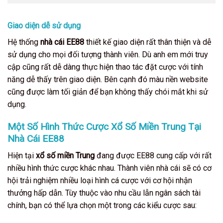
Giao diện dễ sử dụng
Hệ thống
nhà cái EE88
thiết kế giao diện rất thân thiện và dễ
sử dụng cho mọi đối tượng thành viên. Dù anh em mới truy
cập cũng rất dễ dàng thực hiện thao tác đặt cược với tính
năng dễ thấy trên giao diện. Bên cạnh đó màu nền website
cũng được làm tối giản để bạn không thấy chói mắt khi sử
dụng.
Một Số Hình Thức Cược Xổ Số Miền Trung Tại
Nhà Cái EE88
Hiện tại
xổ số miền Trung
đang được EE88 cung cấp với rất
nhiều hình thức cược khác nhau. Thành viên nhà cái sẽ có cơ
hội trải nghiệm nhiều loại hình cá cược với cơ hội nhận
thưởng hấp dẫn. Tùy thuộc vào nhu cầu lẫn ngân sách tài
chính, bạn có thể lựa chọn một trong các kiểu cược sau: