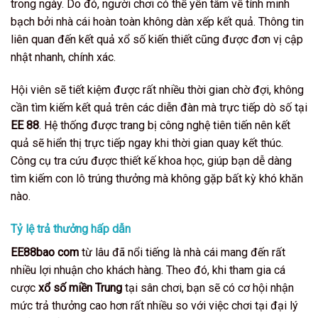
trong ngày. Do đó, người chơi có thể yên tâm về tính minh
bạch bởi nhà cái hoàn toàn không dàn xếp kết quả. Thông tin
liên quan đến kết quả xổ số kiến thiết cũng được đơn vị cập
nhật nhanh, chính xác.
Hội viên sẽ tiết kiệm được rất nhiều thời gian chờ đợi, không
cần tìm kiếm kết quả trên các diễn đàn mà trực tiếp dò số tại
EE 88
. Hệ thống được trang bị công nghệ tiên tiến nên kết
quả sẽ hiển thị trực tiếp ngay khi thời gian quay kết thúc.
Công cụ tra cứu được thiết kế khoa học, giúp bạn dễ dàng
tìm kiếm con lô trúng thưởng mà không gặp bất kỳ khó khăn
nào.
Tỷ lệ trả thưởng hấp dẫn
EE88bao com
từ lâu đã nổi tiếng là nhà cái mang đến rất
nhiều lợi nhuận cho khách hàng. Theo đó, khi tham gia cá
cược
xổ số miền Trung
tại sân chơi, bạn sẽ có cơ hội nhận
mức trả thưởng cao hơn rất nhiều so với việc chơi tại đại lý