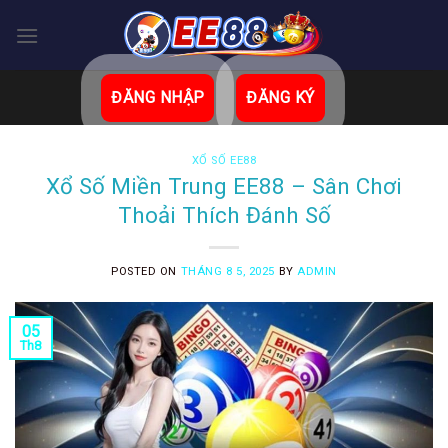
Skip
to
content
ĐĂNG NHẬP
ĐĂNG KÝ
XỔ SỐ EE88
Xổ Số Miền Trung EE88 – Sân Chơi
Thoải Thích Đánh Số
POSTED ON
THÁNG 8 5, 2025
BY
ADMIN
05
Th8