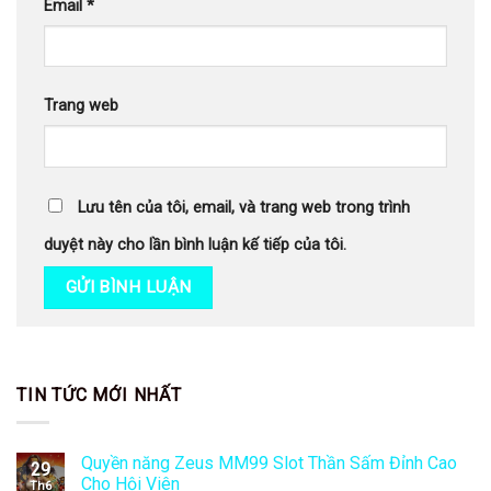
Email
*
Trang web
Lưu tên của tôi, email, và trang web trong trình
duyệt này cho lần bình luận kế tiếp của tôi.
TIN TỨC MỚI NHẤT
Quyền năng Zeus MM99 Slot Thần Sấm Đỉnh Cao
29
Cho Hội Viên
Th6