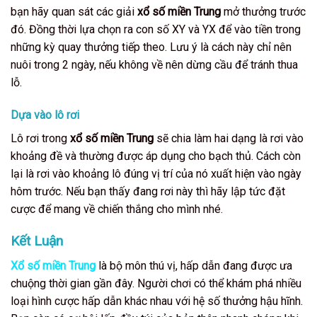
bạn hãy quan sát các giải
xổ số miền Trung
mở thưởng trước
đó. Đồng thời lựa chọn ra con số XY và YX để vào tiền trong
những kỳ quay thưởng tiếp theo. Lưu ý là cách này chỉ nên
nuôi trong 2 ngày, nếu không về nên dừng cầu để tránh thua
lỗ.
Dựa vào lô rơi
Lô rơi trong
xổ số miền Trung
sẽ chia làm hai dạng là rơi vào
khoảng đề và thường được áp dụng cho bạch thủ. Cách còn
lại là rơi vào khoảng lô đúng vị trí của nó xuất hiện vào ngày
hôm trước. Nếu bạn thấy đang rơi này thì hãy lập tức đặt
cược để mang về chiến thắng cho mình nhé.
Kết Luận
Xổ số miền Trung
là bộ môn thú vị, hấp dẫn đang được ưa
chuộng thời gian gần đây. Người chơi có thể khám phá nhiều
loại hình cược hấp dẫn khác nhau với hệ số thưởng hậu hĩnh.