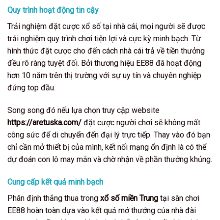
Quy trình hoạt động tin cậy
Trải nghiệm đặt cược xổ số tại nhà cái, mọi người sẽ được
trải nghiệm quy trình chơi tiện lợi và cực kỳ minh bạch. Từ
hình thức đặt cược cho đến cách nhà cái trả về tiền thưởng
đều rõ ràng tuyệt đối. Bởi thương hiệu EE88 đã hoạt động
hơn 10 năm trên thị trường với sự uy tín và chuyên nghiệp
đứng top đầu.
Song song đó nếu lựa chọn truy cập website
https://aretuska.com/
đặt cược người chơi sẽ không mất
công sức để di chuyển đến đại lý trực tiếp. Thay vào đó bạn
chỉ cần mở thiết bị của mình, kết nối mạng ổn định là có thể
dự đoán con lô may mắn và chờ nhận về phần thưởng khủng.
Cung cấp kết quả minh bạch
Phân định thắng thua trong
xổ số miền Trung
tại sân chơi
EE88 hoàn toàn dựa vào kết quả mở thưởng của nhà đài