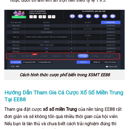
hoặc đuôi thì anh em ăn trọn tiền theo tỷ lệ 1:9.5.
Cách hình thức cược phổ biến trong XSMT EE88
Hướng Dẫn Tham Gia Cá Cược Xổ Số Miền Trung
Tại EE88
Tham gia đặt cược
xổ số miền Trung
của nền tảng EE88 rất
đơn giản và sẽ không tốn quá nhiều thời gian của hội viên.
Nếu bạn là tân thủ và chưa biết cách trải nghiệm đúng thì