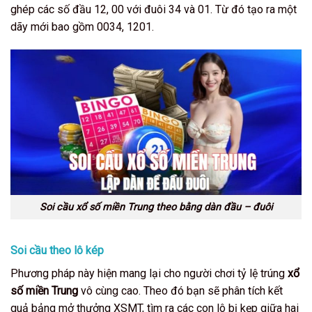
ghép các số đầu 12, 00 với đuôi 34 và 01. Từ đó tạo ra một
dãy mới bao gồm 0034, 1201.
Soi cầu xổ số miền Trung theo bằng dàn đầu – đuôi
Soi cầu theo lô kép
Phương pháp này hiện mang lại cho người chơi tỷ lệ trúng
xổ
số miền Trung
vô cùng cao. Theo đó bạn sẽ phân tích kết
quả bảng mở thưởng XSMT, tìm ra các con lô bị kẹp giữa hai