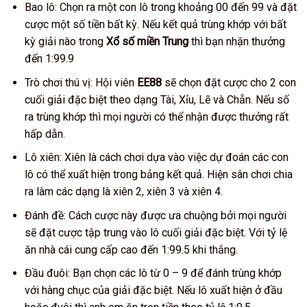
Bao lô: Chọn ra một con lô trong khoảng 00 đến 99 và đặt
cược một số tiền bất kỳ. Nếu kết quả trùng khớp với bất
kỳ giải nào trong
Xổ số miền Trung
thì bạn nhận thưởng
đến 1:99.9
Trò chơi thú vị: Hội viên
EE88
sẽ chọn đặt cược cho 2 con
cuối giải đặc biệt theo dạng Tài, Xỉu, Lẽ và Chẵn. Nếu số
ra trùng khớp thì mọi người có thể nhận được thưởng rất
hấp dẫn.
Lô xiên: Xiên là cách chơi dựa vào việc dự đoán các con
lô có thể xuất hiện trong bảng kết quả. Hiện sân chơi chia
ra làm các dạng là xiên 2, xiên 3 và xiên 4.
Đánh đề: Cách cược này được ưa chuộng bởi mọi người
sẽ đặt cược tập trung vào lô cuối giải đặc biệt. Với tỷ lệ
ăn nhà cái cung cấp cao đến 1:99.5 khi thắng.
Đầu đuôi: Bạn chọn các lô từ 0 – 9 để đánh trùng khớp
với hàng chục của giải đặc biệt. Nếu lô xuất hiện ở đầu