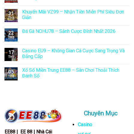
Khuyến Mãi VZ99 – Nhận Tiền Miễn Phí Siêu Đơn
31
Giản
Th3
Đá Gà NOHU78 – Sảnh Cược Đỉnh Nhất 2026
22
Th3
Casino EU9 – Không Gian Cá Cược Sang Trọng Và
17
Đẳng Cấp
Th1
Xổ Số Miền Trung EE88 – Sân Chơi Thoải Thích
05
Đánh Số
Th8
Chuyên Mục
Casino
EE88 | EE 88 | Nhà Cái