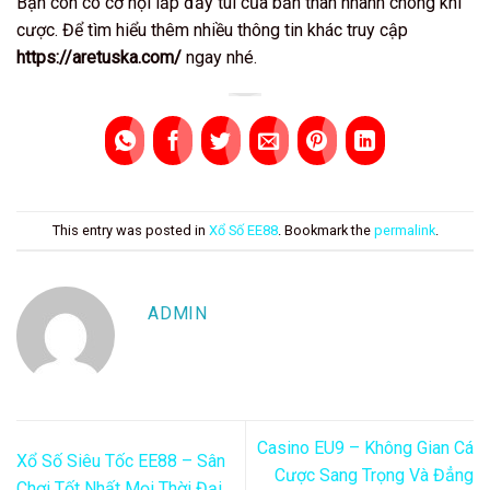
Bạn còn có cơ hội lấp đầy túi của bản thân nhanh chóng khi
cược. Để tìm hiểu thêm nhiều thông tin khác truy cập
https://aretuska.com/
ngay nhé.
This entry was posted in
Xổ Số EE88
. Bookmark the
permalink
.
ADMIN
Casino EU9 – Không Gian Cá
Xổ Số Siêu Tốc EE88 – Sân
Cược Sang Trọng Và Đẳng
Chơi Tốt Nhất Mọi Thời Đại