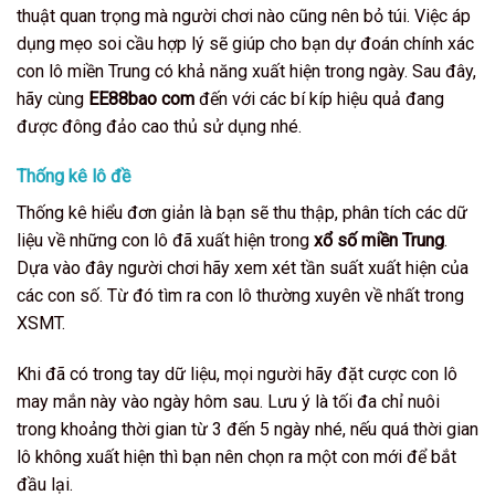
thuật quan trọng mà người chơi nào cũng nên bỏ túi. Việc áp
dụng mẹo soi cầu hợp lý sẽ giúp cho bạn dự đoán chính xác
con lô miền Trung có khả năng xuất hiện trong ngày. Sau đây,
hãy cùng
EE88bao com
đến với các bí kíp hiệu quả đang
được đông đảo cao thủ sử dụng nhé.
Thống kê lô đề
Thống kê hiểu đơn giản là bạn sẽ thu thập, phân tích các dữ
liệu về những con lô đã xuất hiện trong
xổ số miền Trung
.
Dựa vào đây người chơi hãy xem xét tần suất xuất hiện của
các con số. Từ đó tìm ra con lô thường xuyên về nhất trong
XSMT.
Khi đã có trong tay dữ liệu, mọi người hãy đặt cược con lô
may mắn này vào ngày hôm sau. Lưu ý là tối đa chỉ nuôi
trong khoảng thời gian từ 3 đến 5 ngày nhé, nếu quá thời gian
lô không xuất hiện thì bạn nên chọn ra một con mới để bắt
đầu lại.