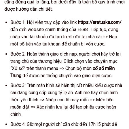
cũng đừng quá lo lắng, bởi dưới đây là toàn bộ quy trình chơi
được hướng dẫn chi tiết:
Bước 1: Hội viên truy cập vào link
https://aretuska.com/
dẫn đến website chính thống của EE88. Tiếp tục, đăng
nhập vào tài khoản đã tạo trước đó tại nhà cái => Nạp
một số tiền vào tài khoản để chuẩn bị vốn cược.
Bước 2: Hoàn thành giao dịch nạp, người chơi hãy trở lại
trang chủ của thương hiệu. Click chọn vào chuyên mục
“Xổ số” trên thanh menu => Chọn bộ môn
xổ số miền
Trung
để được hệ thống chuyển vào giao diện cược.
Bước 3: Trên màn hình sẽ hiển thị rất nhiều kiểu cược nhà
cái đang cung cấp cùng tỷ lệ ăn. Anh me hãy chọn hình
thức yêu thích => Nhập con lô may mắn => Mức tiền
muốn đặt => Xác nhận lưu lại để tạo phiếu cược hoàn
chỉnh.
Bước 4: Giờ mọi người chỉ cần chờ đến 17h15 phút để