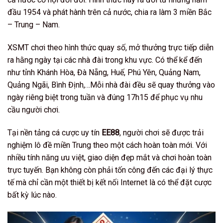
đầu 1954 và phát hành trên cả nước, chia ra làm 3 miền Bắc
– Trung – Nam.
XSMT chơi theo hình thức quay số, mở thưởng trực tiếp diễn
ra hằng ngày tại các nhà đài trong khu vực. Có thể kể đến
như tỉnh Khánh Hòa, Đà Nẵng, Huế, Phú Yên, Quảng Nam,
Quảng Ngãi, Bình Định,…Mỗi nhà đài đều sẽ quay thưởng vào
ngày riêng biệt trong tuần và đúng 17h15 để phục vụ nhu
cầu người chơi.
Tại nền tảng cá cược uy tín
EE88
, người chơi sẽ được trải
nghiệm lô đề miền Trung theo một cách hoàn toàn mới. Với
nhiều tính năng ưu việt, giao diện đẹp mắt và chơi hoàn toàn
trực tuyến. Bạn không còn phải tốn công đến các đại lý thực
tế mà chỉ cần một thiết bị kết nối Internet là có thể đặt cược
bất kỳ lúc nào.